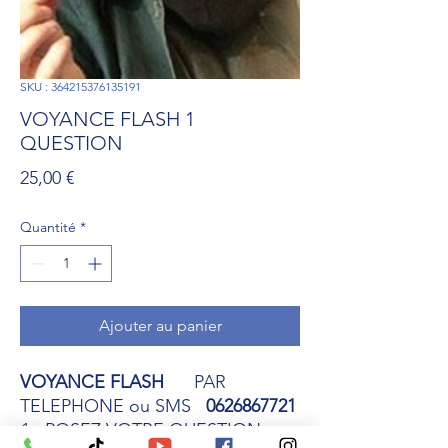
SKU : 364215376135191
VOYANCE FLASH 1
QUESTION
Prix
25,00 €
Quantité
*
Ajouter au panier
VOYANCE FLASH
PAR
TELEPHONE ou SMS
0626867721
POSEZ VOTRE QUESTION